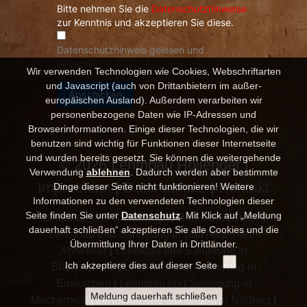
Wir verwenden Technologien wie Cookies, Webschriftarten
und Javascript (auch von Drittanbietern im außer-
europäischen Ausland). Außerdem verarbeiten wir
personenbezogene Daten wie IP-Adressen und
Browserinformationen. Einige dieser Technologien, die wir
benutzen sind wichtig für Funktionen dieser Internetseite
und wurden bereits gesetzt. Sie können die weitergehende
© 2026 Lehmbau Hollender |
Verwendung
ablehnen
.
Dadurch werden aber bestimmte
Impressum
|
Datenschutz
|
Kontakt
Dinge dieser Seite nicht funktionieren! Weitere
Informationen zu den verwendeten Technologien dieser
Seite finden Sie unter
Datenschutz
. Mit Klick auf „Meldung
Lehmbau und Sanierung in Bad Münstereifel
|
dauerhaft schließen“ akzeptieren Sie alle Cookies und die
Lehmbau und Sanierung in Bad Neuenahr-
Übermittlung Ihrer Daten in Drittländer.
Ahrweiler
|
Lehmbau und Sanierung in
Ich akzeptiere dies auf dieser Seite
Blankenheim
|
Lehmbau und Sanierung in
Euskirchen
|
Lehmbau und Sanierung in
Mechernich
|
Lehmbau und Sanierung in Nürburg
|