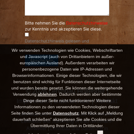
Wir verwenden Technologien wie Cookies, Webschriftarten
und Javascript (auch von Drittanbietern im außer-
europäischen Ausland). Außerdem verarbeiten wir
personenbezogene Daten wie IP-Adressen und
Browserinformationen. Einige dieser Technologien, die wir
benutzen sind wichtig für Funktionen dieser Internetseite
und wurden bereits gesetzt. Sie können die weitergehende
© 2026 Lehmbau Hollender |
Verwendung
ablehnen
.
Dadurch werden aber bestimmte
Impressum
|
Datenschutz
|
Kontakt
Dinge dieser Seite nicht funktionieren! Weitere
Informationen zu den verwendeten Technologien dieser
Seite finden Sie unter
Datenschutz
. Mit Klick auf „Meldung
Lehmbau und Sanierung in Bad Münstereifel
|
dauerhaft schließen“ akzeptieren Sie alle Cookies und die
Lehmbau und Sanierung in Bad Neuenahr-
Übermittlung Ihrer Daten in Drittländer.
Ahrweiler
|
Lehmbau und Sanierung in